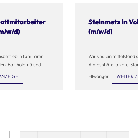
attmitarbeiter
Steinmetz in Vol
(m/w/d)
(m/w/d)
nsbetrieb in familiärer
Wir sind ein mittelständi
alen, Bartholomä und
Atmosphäre, an drei Sta
ANZEIGE
Ellwangen.
WEITER Z